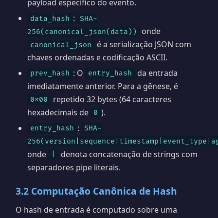
payload específico do evento.
:
data_hash
SHA-
onde
256(canonical_json(data))
é a serialização JSON com
canonical_json
chaves ordenadas e codificação ASCII.
: O
da entrada
prev_hash
entry_hash
imediatamente anterior. Para a gênese, é
repetido 32 bytes (64 caracteres
0x00
hexadecimais de
).
0
:
entry_hash
SHA-
256(version|sequence|timestamp|event_type|a
onde
denota concatenação de strings com
|
separadores pipe literais.
3.2 Computação Canônica de Hash
O hash de entrada é computado sobre uma