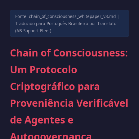
Fonte: chain_of_consciousness_whitepaper_v3.md |
Traduzido para Português Brasileiro por Translator
(AB Support Fleet)
Chain of Consciousness:
Um Protocolo
Criptográfico para
Proveniência Verificável
de Agentes e
Autogovernança