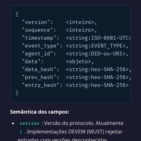
{

  "version":    <inteiro>,

  "sequence":   <inteiro>,

  "timestamp":  <string:ISO-8601-UTC>,

  "event_type": <string:EVENT_TYPE>,

  "agent_id":   <string:DID-ou-URI>,

  "data":       <objeto>,

  "data_hash":  <string:hex-SHA-256>,

  "prev_hash":  <string:hex-SHA-256>,

  "entry_hash": <string:hex-SHA-256>

}
Semântica dos campos:
: Versão do protocolo. Atualmente
version
. Implementações DEVEM (MUST) rejeitar
1
entradas com versões desconhecidas.