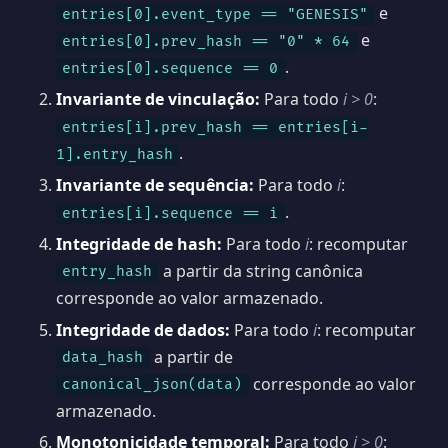
e
entries[0].event_type == "GENESIS"
e
entries[0].prev_hash == "0" * 64
.
entries[0].sequence == 0
Invariante de vinculação:
Para todo
i > 0
:
entries[i].prev_hash == entries[i-
.
1].entry_hash
Invariante de sequência:
Para todo
i
:
.
entries[i].sequence == i
Integridade de hash:
Para todo
i
: recomputar
a partir da string canônica
entry_hash
corresponde ao valor armazenado.
Integridade de dados:
Para todo
i
: recomputar
a partir de
data_hash
corresponde ao valor
canonical_json(data)
armazenado.
Monotonicidade temporal:
Para todo
i > 0
: